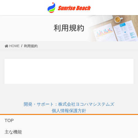
コ
ナ
ン
ビ
テ
ゲ
ン
ー
利用規約
ツ
シ
に
ョ
移
ン
HOME
利用規約
動
に
移
動
開発・サポート：株式会社ヨコハマシステムズ
個人情報保護方針
TOP
主な機能