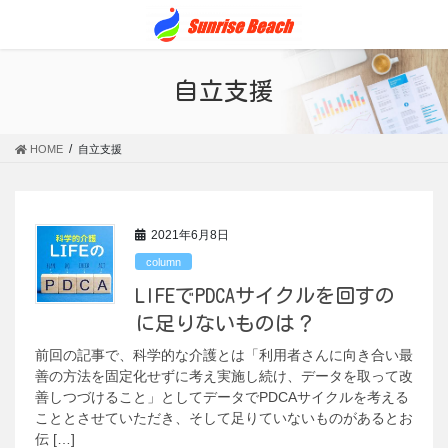
コ
ナ
ン
ビ
テ
ゲ
ン
ー
自立支援
ツ
シ
に
ョ
移
ン
HOME
自立支援
動
に
移
動
2021年6月8日
column
LIFEでPDCAサイクルを回すの
に足りないものは？
前回の記事で、科学的な介護とは「利用者さんに向き合い最
善の方法を固定化せずに考え実施し続け、データを取って改
善しつづけること」としてデータでPDCAサイクルを考える
こととさせていただき、そして足りていないものがあるとお
伝 […]