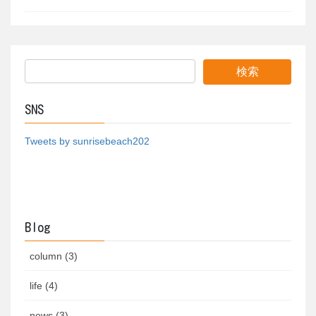
SNS
Tweets by sunrisebeach202
Blog
column (3)
life (4)
news (3)