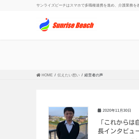
コ
ナ
サンライズビーチはスマホで多職種連携を進め、介護業務を
ン
ビ
テ
ゲ
ン
ー
ツ
シ
に
ョ
移
ン
動
に
移
動
HOME
伝えたい想い
経営者の声
2020年11月30日
「これからは
長インタビュー