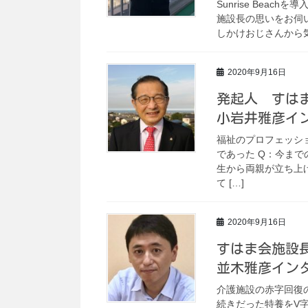
Sunrise Bea
施設長の思いをお伺
しかけおじさんから気づ
2020年9月16日
発起人 すは
小岩井雅彦イ
福祉のプロフェッシ
であった Q：今まで
生から両親が立ち上
て […]
2020年9月16日
すはま会施設
並木雅彦イン
介護施設の赤字回復
続きだった特養をV