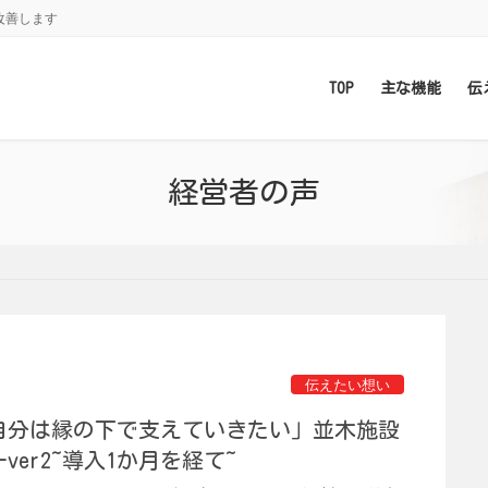
改善します
TOP
主な機能
伝
経営者の声
伝えたい想い
自分は縁の下で支えていきたい」並木施設
ver2~導入1か月を経て~