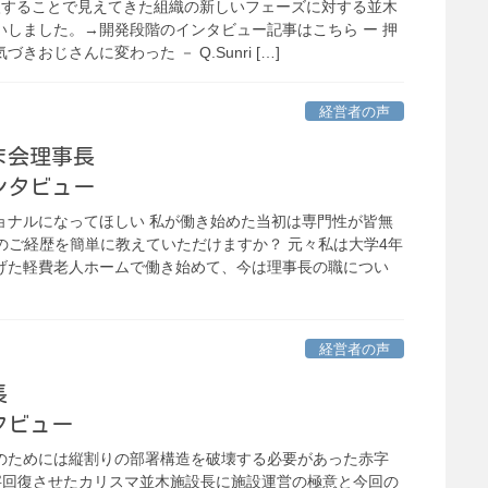
chを導入することで見えてきた組織の新しいフェーズに対する並木
いしました。→開発段階のインタビュー記事はこちら ー 押
きおじさんに変わった － Q.Sunri […]
経営者の声
ま会理事長
ンタビュー
ョナルになってほしい 私が働き始めた当初は専門性が皆無
のご経歴を簡単に教えていただけますか？ 元々私は大学4年
げた軽費老人ホームで働き始めて、今は理事長の職につい
経営者の声
長
タビュー
のためには縦割りの部署構造を破壊する必要があった赤字
字回復させたカリスマ並木施設長に施設運営の極意と今回の