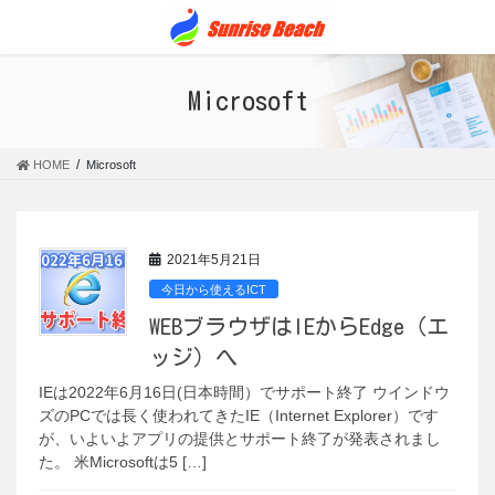
コ
ナ
ン
ビ
テ
ゲ
ン
ー
Microsoft
ツ
シ
に
ョ
移
ン
HOME
Microsoft
動
に
移
動
2021年5月21日
今日から使えるICT
WEBブラウザはIEからEdge（エ
ッジ）へ
IEは2022年6月16日(日本時間）でサポート終了 ウインドウ
ズのPCでは長く使われてきたIE（Internet Explorer）です
が、いよいよアプリの提供とサポート終了が発表されまし
た。 米Microsoftは5 […]